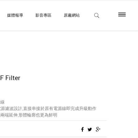
媒體報導
影音專區
原廠網站
 Filter
接線
特殊電源濾波設計,直接串接於原有電源線即完成升級動作
兩端延伸,形體輪廓也更為鮮明