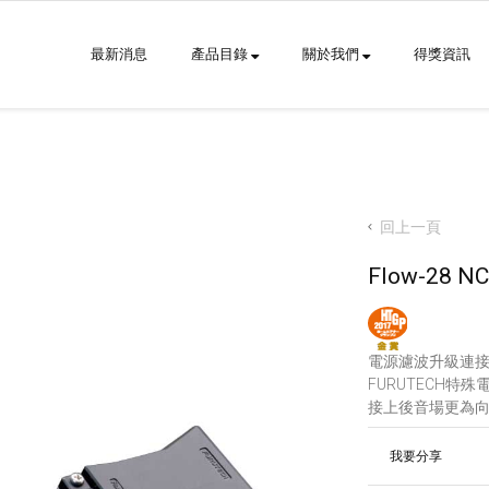
最新消息
產品目錄
關於我們
得獎資訊
回上一頁
Flow-28 NCF
電源濾波升級連
FURUTECH
接上後音場更為向
我要分享