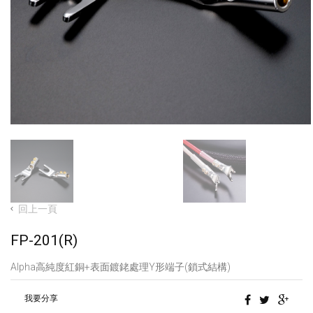
回上一頁
FP-201(R)
Alpha高純度紅銅+表面鍍銠處理Y形端子(鎖式結構)
我要分享